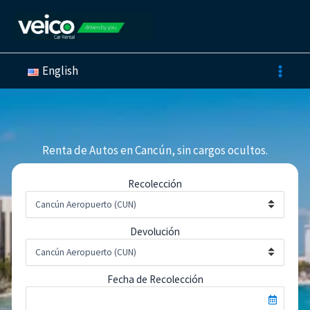
Ir
al
contenido
English
Renta de Autos en Cancún, sin cargos ocultos.
Recolección
Devolución
Fecha de Recolección