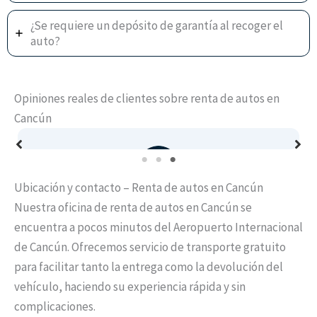
¿Se requiere un depósito de garantía al recoger el
auto?
Opiniones reales de clientes sobre renta de autos en
Cancún
Ubicación y contacto – Renta de autos en Cancún
gar
Autos de calidad y precios sin sorpresas, aquí no
Nuestra oficina de renta de autos en Cancún se
te cobran de más ni te obligan a pagar seguros
encuentra a pocos minutos del Aeropuerto Internacional
os
adicionales. Definitivamente volveré a usar
de Cancún. Ofrecemos servicio de transporte gratuito
Veico!
para facilitar tanto la entrega como la devolución del
vehículo, haciendo su experiencia rápida y sin
Paloma Soto
complicaciones.