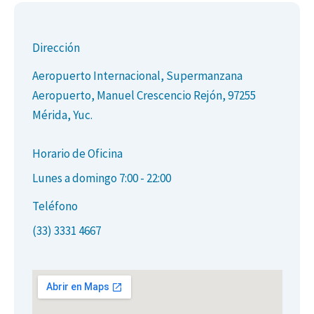
Desde hace años, Veico es mi elección para
L
rentar un auto en Mérida, servicio súper
to
Dirección
profesional, autos en excelente estado, los
ca
mejores precios y personal amable.
Aeropuerto Internacional, Supermanzana
Aeropuerto, Manuel Crescencio Rejón, 97255
Salvador Pineda
Mérida, Yuc.
Horario de Oficina
Lunes a domingo 7:00 - 22:00
Teléfono
(33) 3331 4667