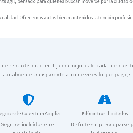
nta ágil, pensado para quienes buscan moverse por la ciudad de
o y calidad. Ofrecemos autos bien mantenidos, atención profesi
de renta de autos en Tijuana mejor calificada por nuest
fas totalmente transparentes: lo que ve es lo que paga, s
eguros de Cobertura Amplia
Kilómetros Ilimitados
Seguros incluidos en el
Disfrute sin preocuparse 
s en Tijuana con precios honestamente bajos y sin cargo
Renta de autos en Tijuana con seguros
Renta 