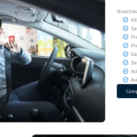
Nuestras 
Ki
Se
Pr
Pr
Ga
Se
As
As
Comp