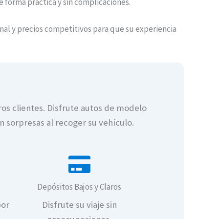
 forma práctica y sin complicaciones.
onal y precios competitivos para que su experiencia
ros clientes. Disfrute autos de modelo
in sorpresas al recoger su vehículo.
Depósitos Bajos y Claros
por
Disfrute su viaje sin
s ocultos
 incluidos y cobertura amplia sin cargos ocultos
de autos en Tijuana con kilómetros ilimitados y precio
Renta de autos en Tijuana c