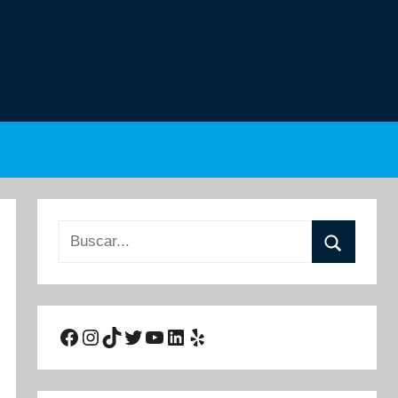
Buscar:
Buscar
Facebook
Instagram
TikTok
Twitter
YouTube
LinkedIn
Yelp