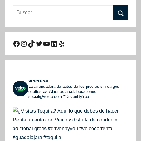
Buscar:
Buscar
Facebook
Instagram
TikTok
Twitter
YouTube
LinkedIn
Yelp
veicocar
La arrendadora de autos de los precios sin cargos
ocultos 🚙. Abiertos a colaboraciones:
social@veico.com
#DrivenByYou