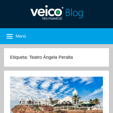
Saltar
al
contenido
Nos
El
Blog
Menú
de
Mueves
Veico
Car
Tú
Rental
Etiqueta:
Teatro Ángela Peralta