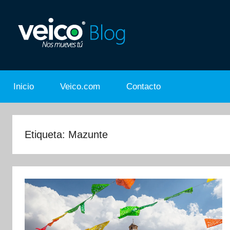
Saltar
al
contenido
El
Nos
Blog
de
Inicio
Veico.com
Contacto
Mueves
Veico
Car
Tú
Rental
Etiqueta:
Mazunte