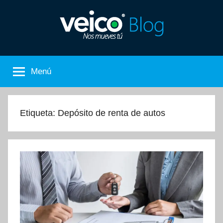
Saltar
al
contenido
Nos
El
Blog
Menú
de
Mueves
Veico
Car
Tú
Rental
Etiqueta:
Depósito de renta de autos