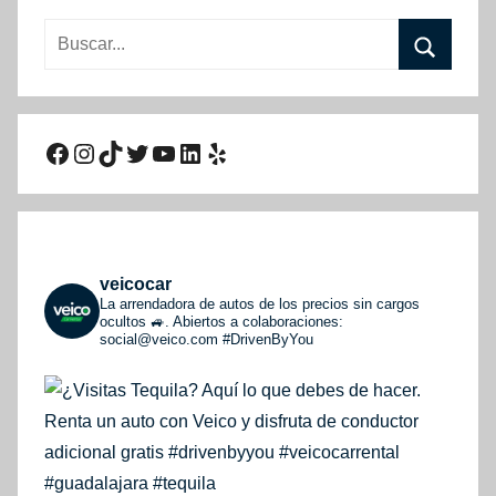
Buscar:
Buscar
Facebook
Instagram
TikTok
Twitter
YouTube
LinkedIn
Yelp
veicocar
La arrendadora de autos de los precios sin cargos
ocultos 🚙. Abiertos a colaboraciones:
social@veico.com
#DrivenByYou