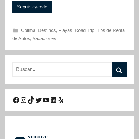
Seguir leyendo
Colima
,
Destinos
,
Playas
,
Road Trip
,
Tips de Renta
de Autos
,
Vacaciones
Buscar:
Buscar
Facebook
Instagram
TikTok
Twitter
YouTube
LinkedIn
Yelp
veicocar