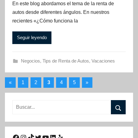
En este blog abordamos el tema de la renta de
autos desde diferentes ángulos. En nuestros
recientes «¿Cómo funciona la
Seguir leyendo
Negocios
,
Tips de Renta de Autos
,
Vacaciones
Paginación
Entradas
Entradas
«
1
2
3
4
5
»
anteriores
siguientes
de
entradas
Buscar:
Buscar
Facebook
Instagram
TikTok
Twitter
YouTube
LinkedIn
Yelp