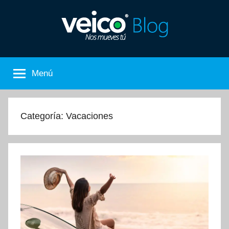
Saltar
al
contenido
Nos
El
Blog
Menú
de
Mueves
Veico
Car
Tú
Rental
Categoría:
Vacaciones