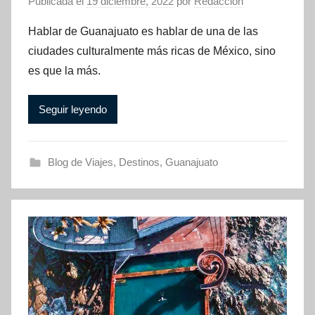
Publicada el
19 diciembre, 2022
por
Redacción
Hablar de Guanajuato es hablar de una de las
ciudades culturalmente más ricas de México, sino
es que la más.
Seguir leyendo
Blog de Viajes
,
Destinos
,
Guanajuato