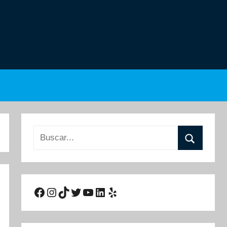
Buscar:
Buscar
Facebook
Instagram
TikTok
Twitter
YouTube
LinkedIn
Yelp