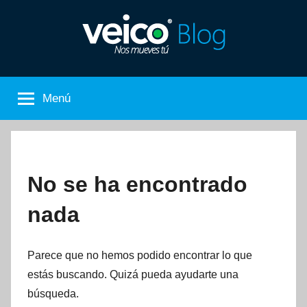
Saltar
al
contenido
Nos
El
Blog
Menú
de
Mueves
Veico
Car
Tú
Rental
No se ha encontrado
nada
Parece que no hemos podido encontrar lo que
estás buscando. Quizá pueda ayudarte una
búsqueda.