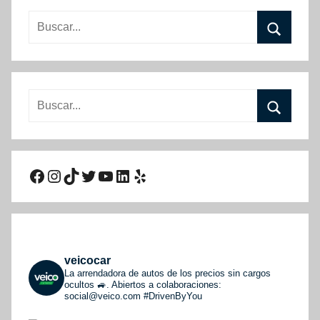
Buscar:
Buscar
Buscar:
Buscar
Facebook
Instagram
TikTok
Twitter
YouTube
LinkedIn
Yelp
veicocar
La arrendadora de autos de los precios sin cargos
ocultos 🚙. Abiertos a colaboraciones:
social@veico.com
#DrivenByYou